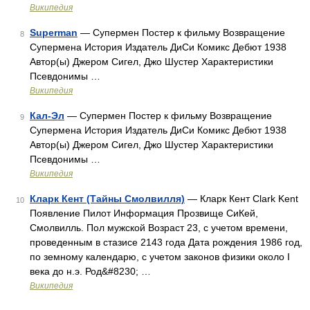
Википедия
Superman
— Супермен Постер к фильму Возвращение
8
Супермена История Издатель ДиСи Комикс Дебют 1938
Автор(ы) Джером Сигел, Джо Шустер Характеристики
Псевдонимы …
Википедия
Кал-Эл
— Супермен Постер к фильму Возвращение
9
Супермена История Издатель ДиСи Комикс Дебют 1938
Автор(ы) Джером Сигел, Джо Шустер Характеристики
Псевдонимы …
Википедия
Кларк Кент (Тайны Смолвилля)
— Кларк Кент Clark Kent
10
Появление Пилот Информация Прозвище СиКей,
Смолвилль. Пол мужской Возраст 23, с учетом времени,
проведенным в стазисе 2143 года Дата рождения 1986 год,
по земному календарю, с учетом законов физики около I
века до н.э. Род&#8230; …
Википедия