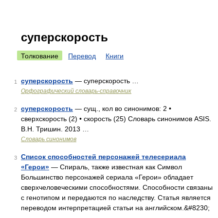
суперскорость
Толкование
Перевод
Книги
суперскорость
— суперскорость …
1
Орфографический словарь-справочник
суперскорость
— сущ., кол во синонимов: 2 •
2
сверхскорость (2) • скорость (25) Словарь синонимов ASIS.
В.Н. Тришин. 2013 …
Словарь синонимов
Список способностей персонажей телесериала
3
«Герои»
— Спираль, также известная как Символ
Большинство персонажей сериала «Герои» обладает
сверхчеловеческими способностями. Способности связаны
с генотипом и передаются по наследству. Статья является
переводом интерпретацией статьи на английском.&#8230;