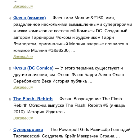
…
Википедия
Флэш (комикс)
— Флеш или Молния&#160; имя,
4
разделенное несколькими вымышленными супергероями
книжки комиксов от вселенной Комиксы DC. Созданный
автором Гарднером Фоксом и художником Гарри
Лэмпертом, оригинальный Молния впервые появился в
комиксе Молния #1&#8230; …
Википедия
Флэш (DC Comics)
— У этого термина существуют и
5
другие значения, см. Флеш. Флэш Барри Аллен Флэш
Серебряного Века История публика …
Википедия
The Flash: Rebirth
— Флэш: Возрождение The Flash:
6
Rebirth Обложка выпуска The Flash: Rebirth #5 (январь
2010). История Издатель …
Википедия
Суперкрошки
— The Powerpuff Girls Режиссёр Геннадий
7
Тартаковский Создатель Крэйг Маккрэкен Страна …